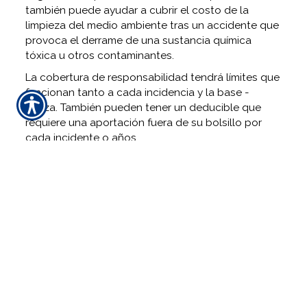
también puede ayudar a cubrir el costo de la
limpieza del medio ambiente tras un accidente que
provoca el derrame de una sustancia química
tóxica u otros contaminantes.
La cobertura de responsabilidad tendrá límites que
funcionan tanto a cada incidencia y la base -
póliza. También pueden tener un deducible que
requiere una aportación fuera de su bolsillo por
cada incidente o años.
Cobertura propiedad
Después de haber considerado las posibles
responsabilidades que usted está expuesto al
conducir un vehículo de recreo, es el momento de
asegurar la cobertura por el valor del propio
vehículo. Cobertura de vehículos de uso recreativo
puede incluir una compensación económica en
caso de daños materiales, vandalismo, robo y
colisión. Además, su política puede permitir la
devolución de los efectos personales